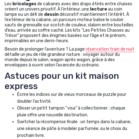
Les
bricolages
de cabanes avec des draps étirés entre chaises
créent un univers privatif. À l’intérieur, une
lecture
au coin
lampe ou un défi de
dessin
décoratif maintiennent l’intérêt. À
l’extérieur de la cabane, un parcours moteur balise le couloir :
sauts de grenouille sur scotch de couleur, slalom entre bouteilles
d’eau, arrivée au coffre caché. Les kits “Les Petites Chasses au
Trésor” proposent des énigmes basées sur l’âge et le prénom,
imprimables en une demi-heure.
Besoin de prolonger l’aventure ? La page
réservation train de nuit
détaille un jeu de rôle grandeur nature : voyager autour du
monde depuis le salon, wagon après wagon, grâce à des
enveloppes à ouvrir selon l’avancée du scénario.
Astuces pour un kit maison
express
Écrire les indices sur de vieux morceaux de puzzle pour
doubler l’activité.
Glisser un petit tampon “visa” à collectionner ; chaque
pluie offre une nouvelle destination.
Switcher la récompense finale : un temps dans la cabane,
une séance de pâte à modeler parfumée, ou le choix du
prochain livre.