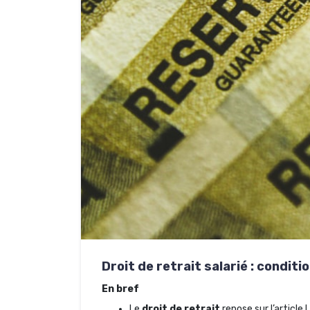
Droit de retrait salarié : condit
En bref
Le
droit de retrait
repose sur l’article 