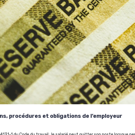
ions, procédures et obligations de l’employeur
L4131-1 du Code du travail : le salarié peut quitter son poste lorsque p