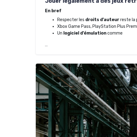
Jouer légalement à des jeux rétr
En bref
Respecter les
droits d’auteur
reste la
Xbox Game Pass, PlayStation Plus Premiu
Un
logiciel d’émulation
comme
…