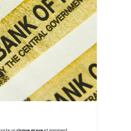
ersiste un
risque grave
et imminent.