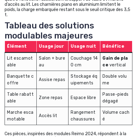
d’accès au lit. Les charnières piano en aluminium limitent le
poids, la charge embarquée restant sous le seuil critique des 3,5
t.
Tableau des solutions
modulables majeures
Élément
Usage jour
Usage nuit
Bénéfice
Lit escamot
Salon + bure
Couchage 14
Gain de pla
able
au
0 cm
ce
vertical
Banquette c
Stockage éq
Double volu
Assise repas
offre
uipements
me
Table rabatt
Passe-pieds
Zone repas
Espace libre
able
dégagé
Marche esca
Rangement
Volume cach
Accès lit
motable
chaussures
é
Ces pièces, inspirées des modules Reimo 2024, répondent à la