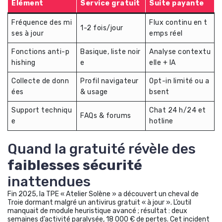
Élément
Service gratuit
Suite payante
Fréquence des mi
Flux continu en t
1-2 fois/jour
ses à jour
emps réel
Fonctions anti-p
Basique, liste noir
Analyse contextu
hishing
e
elle + IA
Collecte de donn
Profil navigateur
Opt-in limité ou a
ées
& usage
bsent
Support techniqu
Chat 24 h/24 et
FAQs & forums
e
hotline
Quand la gratuité révèle des
faiblesses sécurité
inattendues
Fin 2025, la TPE « Atelier Solène » a découvert un cheval de
Troie dormant malgré un antivirus gratuit « à jour ». L’outil
manquait de module heuristique avancé ; résultat : deux
semaines d’activité paralysée, 18 000 € de pertes. Cet incident