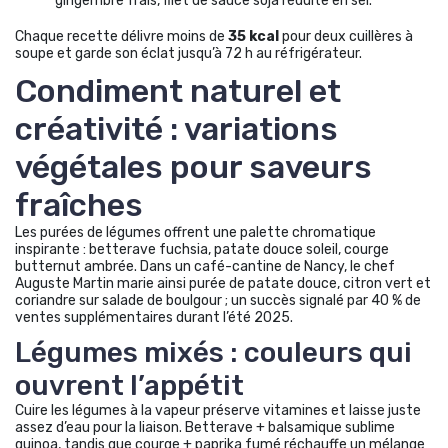
gingembre frais, filet de sauce soja réduite en sel.
Chaque recette délivre moins de
35 kcal
pour deux cuillères à
soupe et garde son éclat jusqu’à 72 h au réfrigérateur.
Condiment naturel et
créativité : variations
végétales pour saveurs
fraîches
Les purées de légumes offrent une palette chromatique
inspirante : betterave fuchsia, patate douce soleil, courge
butternut ambrée. Dans un café-cantine de Nancy, le chef
Auguste Martin marie ainsi purée de patate douce, citron vert et
coriandre sur salade de boulgour ; un succès signalé par 40 % de
ventes supplémentaires durant l’été 2025.
Légumes mixés : couleurs qui
ouvrent l’appétit
Cuire les légumes à la vapeur préserve vitamines et laisse juste
assez d’eau pour la liaison. Betterave + balsamique sublime
quinoa, tandis que courge + paprika fumé réchauffe un mélange