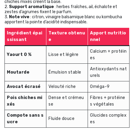
chiches mixés créent la base.
2.
Support aromatique
: herbes fraîches, ail, échalote et
zestes d’agrumes fixent le parfum.
3.
Note vive
: citron, vinaigre balsamique blanc ou kombucha
apportent la pointe d’acidité indispensable.
Ingrédient épai
Texture obtenu
Apport nutritio
ssissant
e
nnel
Calcium + protéin
Yaourt 0 %
Lisse et légère
es
Antioxydants nat
Moutarde
Émulsion stable
urels
Avocat écrasé
Velouté riche
Oméga-9
Pois chiches mi
Dense et crémeu
Fibres + protéine
xés
se
s végétales
Compote sans s
Glucides complex
Fluide douce
ucre
es