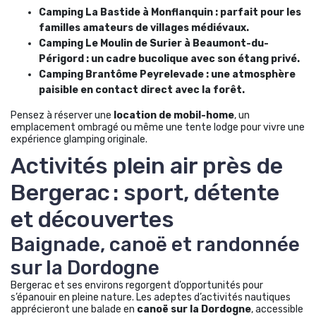
Camping La Bastide à Monflanquin : parfait pour les
familles amateurs de villages médiévaux.
Camping Le Moulin de Surier à Beaumont-du-
Périgord : un cadre bucolique avec son étang privé.
Camping Brantôme Peyrelevade : une atmosphère
paisible en contact direct avec la forêt.
Pensez à réserver une
location de mobil-home
, un
emplacement ombragé ou même une tente lodge pour vivre une
expérience glamping originale.
Activités plein air près de
Bergerac : sport, détente
et découvertes
Baignade, canoë et randonnée
sur la Dordogne
Bergerac et ses environs regorgent d’opportunités pour
s’épanouir en pleine nature. Les adeptes d’activités nautiques
apprécieront une balade en
canoë sur la Dordogne
, accessible