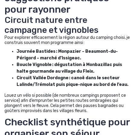
pour rayonner
Circuit nature entre
campagne et vignobles
Pour explorer efficacement la région autour du camping choisi, je
construis souvent mon programme ainsi :
Journée Bastides : Monpazier – Beaumont-du-
Périgord – marché d’Issigeac.
Boucle Vignoble : dégustation à Monbazillac puis
halte gourmande au village du Fleix.
Circuit Vallée Dordogne : canoë dans le secteur
Lalinde/Trémolat puis pique-nique au bord de l’eau.
Louez un vélo si possible (de nombreux campings proposent ce
service) afin d’emprunter les petites routes ombragées qui
plongent vers le fleuve. Cela permet des pauses baignades ou
goûters improvisés dans les villages fleuris.
Checklist synthétique pour
organiser son séjour