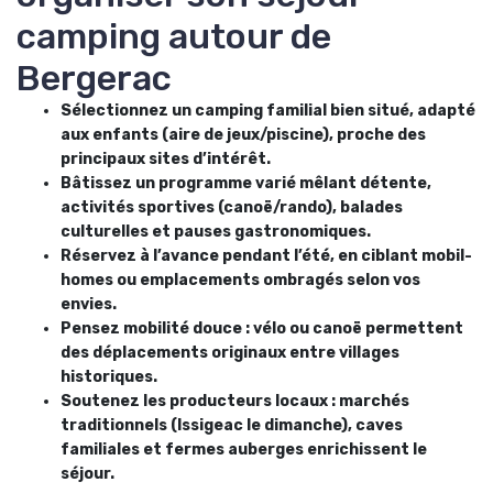
camping autour de
Bergerac
Sélectionnez un camping familial bien situé, adapté
aux enfants (aire de jeux/piscine), proche des
principaux sites d’intérêt.
Bâtissez un programme varié mêlant détente,
activités sportives (canoë/rando), balades
culturelles et pauses gastronomiques.
Réservez à l’avance pendant l’été, en ciblant mobil-
homes ou emplacements ombragés selon vos
envies.
Pensez mobilité douce : vélo ou canoë permettent
des déplacements originaux entre villages
historiques.
Soutenez les producteurs locaux : marchés
traditionnels (Issigeac le dimanche), caves
familiales et fermes auberges enrichissent le
séjour.