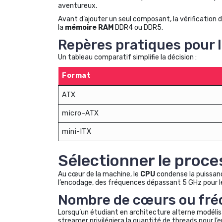
aventureux.
Avant d’ajouter un seul composant, la vérification 
la
mémoire RAM
DDR4 ou DDR5.
Repères pratiques pour l
Un tableau comparatif simplifie la décision :
Format
ATX
micro-ATX
mini-ITX
Sélectionner le proc
Au cœur de la machine, le
CPU
condense la puissanc
l’encodage, des fréquences dépassant 5 GHz pour l
Nombre de cœurs ou fré
Lorsqu’un étudiant en architecture alterne modélis
streamer privilégiera la quantité de threads pour l