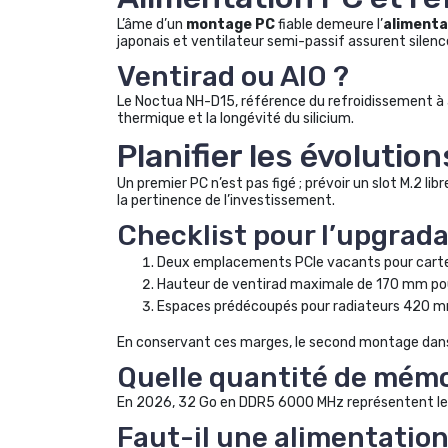
L’âme d’un
montage PC
fiable demeure l’
alimenta
japonais et ventilateur semi-passif assurent silence
Ventirad ou AIO ?
Le Noctua NH-D15, référence du refroidissement à ai
thermique et la longévité du silicium.
Planifier les évolutio
Un premier PC n’est pas figé ; prévoir un slot M.2 
la pertinence de l’investissement.
Checklist pour l’upgrada
Deux emplacements PCIe vacants pour carte
Hauteur de ventirad maximale de 170 mm p
Espaces prédécoupés pour radiateurs 420 m
En conservant ces marges, le second montage dans
Quelle quantité de mémo
En 2026, 32 Go en DDR5 6000 MHz représentent le me
Faut-il une alimentatio