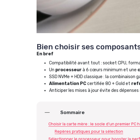
Bien choisir ses composant
En bref
Compatibilité avant tout : socket CPU, form
Un
processeur
à 6 cœurs minimum et une
c
SSD NVMe + HDD classique : la combinaison ga
Alimentation PC
certifiée 80 + Gold et
ref
Anticiper les mises à jour évite des dépenses 
Sommaire
Choisir la carte mère : le socle d’un premier PC
Repères pratiques pour la sélection
Sélectionner le processeur pour booster la pe