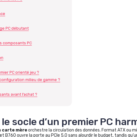
nce
age PC débutant
les composants PC
on
mier PC orienté jeu ?
 configuration milieu de gamme ?
ants avant l’achat ?
 : le socle d’un premier PC ha
a
carte mère
orchestre la circulation des données. Format ATX ou mi
et B760 ouvre la porte au PCIe 5.0 sans alourdir le budget, tandis qu’un