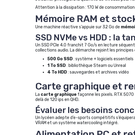
Attention à la dissipation : 170 W de consommatio
Mémoire RAM et stock
Une machine réactive s’appuie sur 32 Go de
mémoi
SSD NVMe vs HDD : la t
Un SSD PCIe 4.0 franchit 7 Go/s en lecture séquent
collections audio. La démarche rejoint les principes 
500 Go SSD
: système + logiciels essentiels
1 To SSD
: bibliothèque Steam ou Unreal
4 To HDD
: sauvegardes et archives vidéo
Carte graphique et r
La
carte graphique
façonne les pixels. RTX 5070 
delà de 120 ips en QHD.
Évaluer les besoins conc
Un lycéen adepte d’e-sports compétitifs s’équipera
VRAM et un système watercooling intégré.
Alimentation PC et r