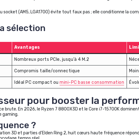
du socket (AM5, LGA1700) évite tout faux pas ; elle conditionne la com
a sélection
Avantages
Lim
Nombreux ports PCIe, jusqu’à 4 M.2
Néce
Compromis taille/connectique
Moin
Idéal PC compact ou
mini-PC basse consommation
Évol
esseur pour booster la perfo
e brute. En 2026, le Ryzen 7 8800X3D et le Core i7-15700K dominent l
e gaming.
quence ?
ation 3D et parties d’Elden Ring 2, huit cœurs haute fréquence répond
’encodage temps réel.