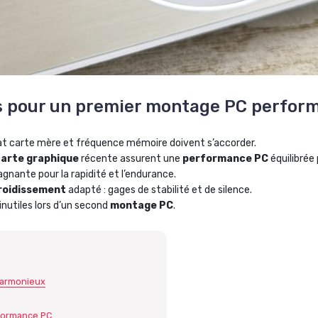
s pour un premier montage PC perfor
at carte mère et fréquence mémoire doivent s’accorder.
arte graphique
récente assurent une
performance PC
équilibrée
gnante pour la rapidité et l’endurance.
roidissement
adapté : gages de stabilité et de silence.
inutiles lors d’un second
montage PC
.
 harmonieux
rformance PC