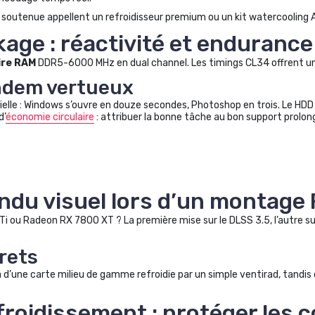
n soutenue appellent un refroidisseur premium ou un kit watercooling
age : réactivité et endurance
re RAM
DDR5-6000 MHz en dual channel. Les timings CL34 offrent un 
andem vertueux
ielle : Windows s’ouvre en douze secondes, Photoshop en trois. Le HDD
d’
économie circulaire
: attribuer la bonne tâche au bon support prolon
endu visuel lors d’un montage
Ti ou Radeon RX 7800 XT ? La première mise sur le DLSS 3.5, l’autre 
rets
 d’une carte milieu de gamme refroidie par un simple ventirad, tandi
efroidissement : protéger les