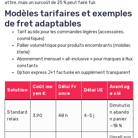
attire, mais un surcoût de 25 % peut faire fuir.
Modèles tarifaires et exemples
de fret adaptables
Tarif au kilo pour les commandes légères (accessoires,
cosmétiques)
Pallier volumétrique pour produits encombrants (mobilier,
literie)
Abonnement mensuel « all-inclusive » pour marques à flux
constants
Option express J+1 facturée en supplément transparent
Coût mo
Délai Fr
Avantag
Solution
Délai UE
yen €
ance
e clé
Diminutio
Standard
n abando
3,90
48 h
4–5 j
relais
n panier
—18 %
Upsell sup