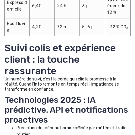
Express d
6,40
24 h
3 j
érieur de
omicile
12 %
Eco fluvi
4,20
72 h
5–6 j
-32 % CO₂
al
Suivi colis et expérience
client : la touche
rassurante
Un numéro de suivi, c’est la corde qui relie la promesse à la
réalité. Quand l’info remonte en temps réel, l’impatience se
transforme en confiance.
Technologies 2025 : IA
prédictive, API et notifications
proactives
Prédiction de créneau horaire affinée par météo et trafic
routier