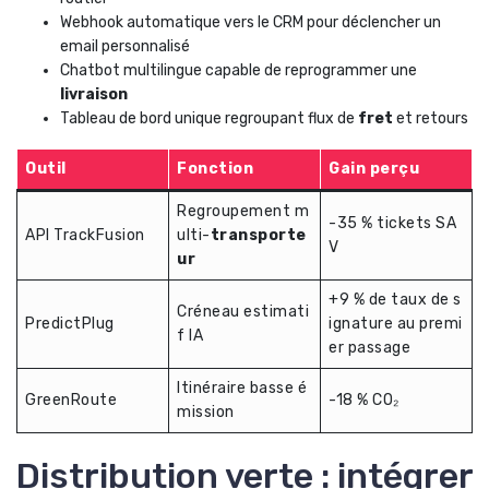
Webhook automatique vers le CRM pour déclencher un
email personnalisé
Chatbot multilingue capable de reprogrammer une
livraison
Tableau de bord unique regroupant flux de
fret
et retours
Outil
Fonction
Gain perçu
Regroupement m
-35 % tickets SA
API TrackFusion
ulti-
transporte
V
ur
+9 % de taux de s
Créneau estimati
PredictPlug
ignature au premi
f IA
er passage
Itinéraire basse é
GreenRoute
-18 % CO₂
mission
Distribution verte : intégrer