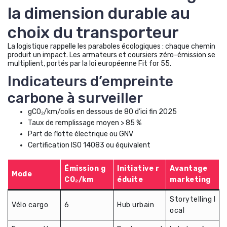
la dimension durable au
choix du transporteur
La logistique rappelle les paraboles écologiques : chaque chemin
produit un impact. Les armateurs et coursiers zéro-émission se
multiplient, portés par la loi européenne Fit for 55.
Indicateurs d’empreinte
carbone à surveiller
gCO₂/km/colis en dessous de 80 d’ici fin 2025
Taux de remplissage moyen > 85 %
Part de flotte électrique ou GNV
Certification ISO 14083 ou équivalent
Émission g
Initiative r
Avantage
Mode
CO₂/km
éduite
marketing
Storytelling l
Vélo cargo
6
Hub urbain
ocal