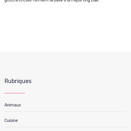
gCO₂/km/colis forment la base d’un reporting clair.
Rubriques
Animaux
Cuisine