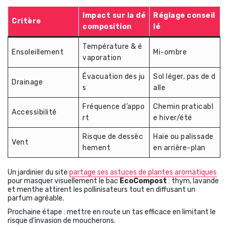
Impact sur la dé
Réglage conseil
Critère
composition
lé
Température & é
Ensoleillement
Mi-ombre
vaporation
Évacuation des ju
Sol léger, pas de d
Drainage
s
alle
Fréquence d’appo
Chemin praticabl
Accessibilité
rt
e hiver/été
Risque de dessèc
Haie ou palissade
Vent
hement
en arrière-plan
Un jardinier du site
partage ses astuces de plantes aromatiques
pour masquer visuellement le bac
EcoCompost
: thym, lavande
et menthe attirent les pollinisateurs tout en diffusant un
parfum agréable.
Prochaine étape : mettre en route un tas efficace en limitant le
risque d’invasion de moucherons.