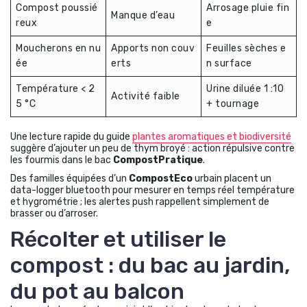
Compost poussié
Arrosage pluie fin
Manque d’eau
reux
e
Moucherons en nu
Apports non couv
Feuilles sèches e
ée
erts
n surface
Température < 2
Urine diluée 1 :10
Activité faible
5 °C
+ tournage
Une lecture rapide du guide
plantes aromatiques et biodiversité
suggère d’ajouter un peu de thym broyé : action répulsive contre
les fourmis dans le bac
CompostPratique
.
Des familles équipées d’un
CompostEco
urbain placent un
data-logger bluetooth pour mesurer en temps réel température
et hygrométrie ; les alertes push rappellent simplement de
brasser ou d’arroser.
Récolter et utiliser le
compost : du bac au jardin,
du pot au balcon