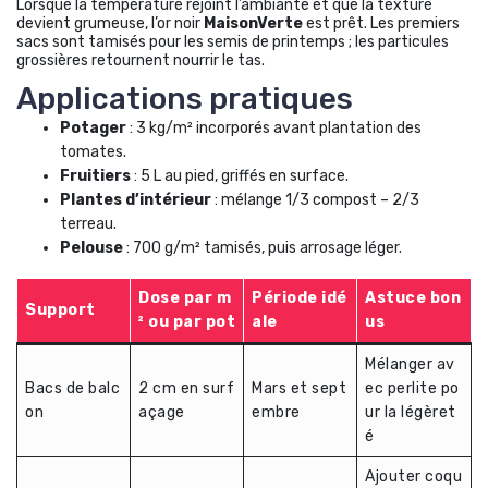
Lorsque la température rejoint l’ambiante et que la texture
devient grumeuse, l’or noir
MaisonVerte
est prêt. Les premiers
sacs sont tamisés pour les semis de printemps ; les particules
grossières retournent nourrir le tas.
Applications pratiques
Potager
: 3 kg/m² incorporés avant plantation des
tomates.
Fruitiers
: 5 L au pied, griffés en surface.
Plantes d’intérieur
: mélange 1/3 compost – 2/3
terreau.
Pelouse
: 700 g/m² tamisés, puis arrosage léger.
Dose par m
Période idé
Astuce bon
Support
² ou par pot
ale
us
Mélanger av
Bacs de balc
2 cm en surf
Mars et sept
ec perlite po
on
açage
embre
ur la légèret
é
Ajouter coqu