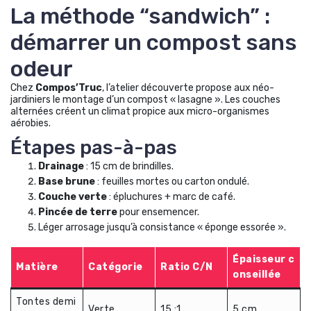
La méthode “sandwich” :
démarrer un compost sans
odeur
Chez
Compos’Truc
, l’atelier découverte propose aux néo-
jardiniers le montage d’un compost « lasagne ». Les couches
alternées créent un climat propice aux micro-organismes
aérobies.
Étapes pas-à-pas
Drainage
: 15 cm de brindilles.
Base brune
: feuilles mortes ou carton ondulé.
Couche verte
: épluchures + marc de café.
Pincée de terre
pour ensemencer.
Léger arrosage jusqu’à consistance « éponge essorée ».
Épaisseur c
Matière
Catégorie
Ratio C/N
onseillée
Tontes demi
Verte
15 :1
5 cm