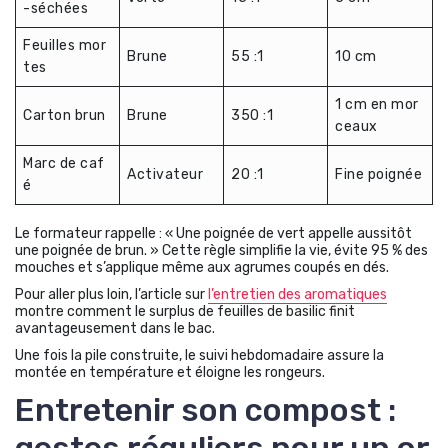
-séchées
Feuilles mor
Brune
55 :1
10 cm
tes
1 cm en mor
Carton brun
Brune
350 :1
ceaux
Marc de caf
Activateur
20 :1
Fine poignée
é
Le formateur rappelle : « Une poignée de vert appelle aussitôt
une poignée de brun. » Cette règle simplifie la vie, évite 95 % des
mouches et s’applique même aux agrumes coupés en dés.
Pour aller plus loin, l’article sur
l’entretien des aromatiques
montre comment le surplus de feuilles de basilic finit
avantageusement dans le bac.
Une fois la pile construite, le suivi hebdomadaire assure la
montée en température et éloigne les rongeurs.
Entretenir son compost :
gestes réguliers pour un or