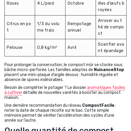
Roses
4 L/pied
Octobre
illes d’œufs b
royées
Arroser au t
Citrus en po
1/3 du volu
Rempotage
hé de compo
t
me frais
annuel
st
Scarifier ava
Pelouse
0,8 kg/m²
Avril
nt épandage
Pour prolonger la conservation, le compost mûr se stocke sous
bâche micro-perforée. Les familles adeptes de
NuisanceStop
placent une mini-plaque d’argile dessus : humidité régulée et
absence de spores indésirables.
Besoin de compléter le potager ? Le dossier
aromatiques faciles
à cultiver
détaille de nouvelles variétés à booster au compost
maison.
Une dernière recommandation du réseau
CompostFacile
:
noter la date de chaque récolte sur le bac. Cette simple
mémoire permet de vérifier l’accélération des cycles d’une
année sur l’autre.
Quelle quantité de compost