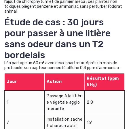
l’ajout de chlorophytum et de palmier aréca : ces plantes non
toxiques piègent benzène et ammoniac sans perturber l’odorat
animal.
Étude de cas : 30 jours
pour passer à une litière
sans odeur dans un T2
bordelais
Léa partage un 60 m² avec deux chartreux. Après un mois de
protocole, son capteur connecté affiche 0,4 ppm d’ammoniac :
Résultat (ppm
Jour
Action
NH
)
3
Passage à la litièr
1
e végétale agglo
2,8
mérante
Installation sache
7
1,9
t charbon actif