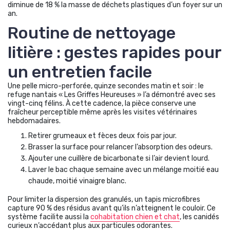
diminue de 18 % la masse de déchets plastiques d’un foyer sur un
an.
Routine de nettoyage
litière : gestes rapides pour
un entretien facile
Une pelle micro-perforée, quinze secondes matin et soir : le
refuge nantais « Les Griffes Heureuses » l’a démontré avec ses
vingt-cinq félins. À cette cadence, la pièce conserve une
fraîcheur perceptible même après les visites vétérinaires
hebdomadaires.
Retirer grumeaux et fèces deux fois par jour.
Brasser la surface pour relancer l’absorption des odeurs.
Ajouter une cuillère de bicarbonate si l’air devient lourd.
Laver le bac chaque semaine avec un mélange moitié eau
chaude, moitié vinaigre blanc.
Pour limiter la dispersion des granulés, un tapis microfibres
capture 90 % des résidus avant qu’ils n’atteignent le couloir. Ce
système facilite aussi la
cohabitation chien et chat
, les canidés
curieux n’accédant plus aux particules odorantes.