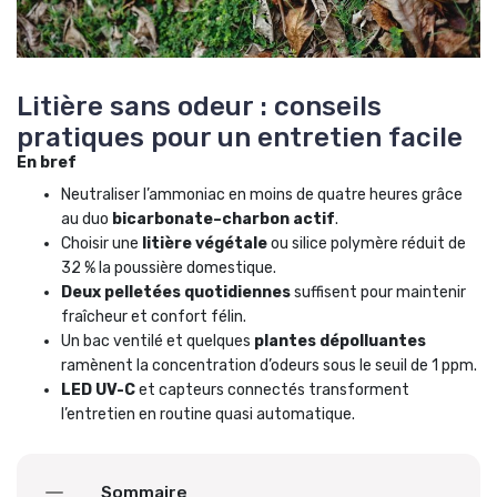
Litière sans odeur : conseils
pratiques pour un entretien facile
En bref
Neutraliser l’ammoniac en moins de quatre heures grâce
au duo
bicarbonate–charbon actif
.
Choisir une
litière végétale
ou silice polymère réduit de
32 % la poussière domestique.
Deux pelletées quotidiennes
suffisent pour maintenir
fraîcheur et confort félin.
Un bac ventilé et quelques
plantes dépolluantes
ramènent la concentration d’odeurs sous le seuil de 1 ppm.
LED UV-C
et capteurs connectés transforment
l’entretien en routine quasi automatique.
Sommaire