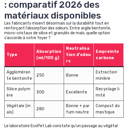
: comparatif 2026 des
matériaux disponibles
Les fabricants misent désormais sur la durabilité tout en
renforçant l’absorption des odeurs. Entre argile bentonite,
micro-cristaux de silice et granulés de maïs, quelle option
s’accorde à votre foyer ?
Neutralisa
Absorption
Empreinte
Type
tion d’odeu
(ml/100 g)
carbone
rs
Aggloméran
Extraction
250
Bonne
te bentonite
minière
Silice polym
Recyclage li
300
Excellente
ère
mité
Végétale (m
Bonne + par
Compost do
280
aïs)
fum neutre
mestique
Le laboratoire EcoPet Lab constate qu’un passage au végétal