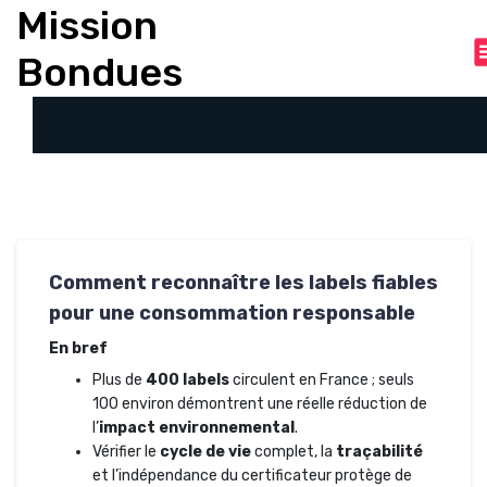
A
Mission
l
Bondues
l
e
r
a
u
c
o
n
t
e
Comment reconnaître les labels fiables
n
pour une consommation responsable
u
En bref
Plus de
400 labels
circulent en France ; seuls
100 environ démontrent une réelle réduction de
l’
impact environnemental
.
Vérifier le
cycle de vie
complet, la
traçabilité
et l’indépendance du certificateur protège de