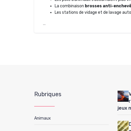
La combinaison
brosses anti-enchevê
Les stations de vidage et de lavage au
…
Rubriques
jeux 
Animaux
D