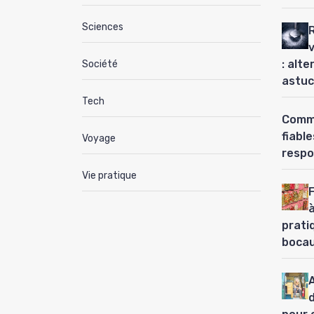
Sciences
: alt
Société
astuc
Tech
Comme
fiabl
Voyage
respo
Vie pratique
à
prati
boca