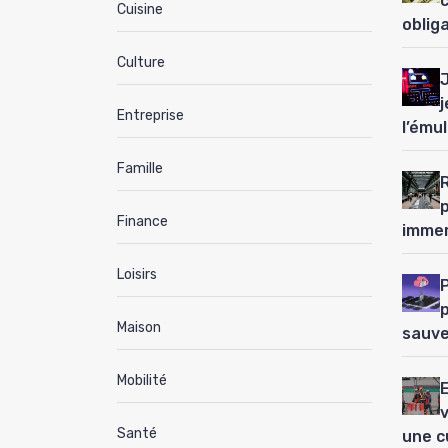
Cuisine
oblig
Culture
j
Entreprise
l’ému
Famille
Finance
immer
Loisirs
P
Maison
sauve
Mobilité
Santé
une c