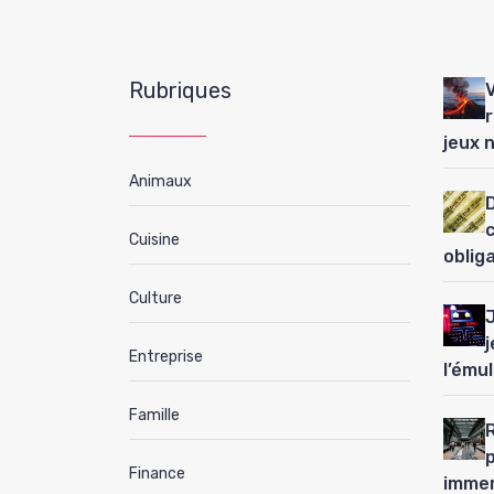
Rubriques
jeux 
Animaux
D
Cuisine
oblig
Culture
j
Entreprise
l’ému
Famille
Finance
immer