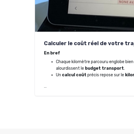
Calculer le coût réel de votre tr
En bref
Chaque kilomètre parcouru englobe bien 
alourdissent le
budget transport
.
Un
calcul coût
précis repose sur le
kil
…