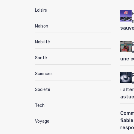
Loisirs
P
Maison
sauve
Mobilité
Santé
une c
Sciences
: alt
Société
astuc
Tech
Comme
fiabl
Voyage
respo