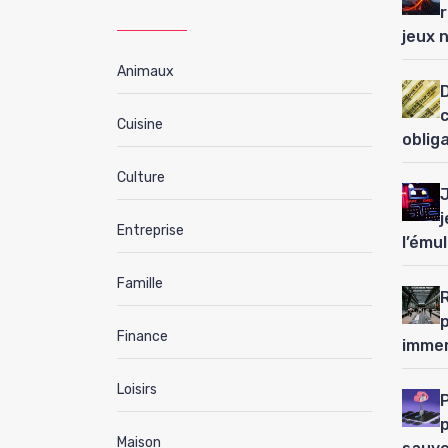
jeux 
Animaux
D
Cuisine
oblig
Culture
j
Entreprise
l’ému
Famille
Finance
immer
Loisirs
P
Maison