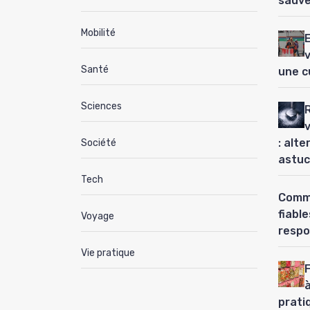
sauve
Mobilité
Santé
une c
Sciences
: alt
Société
astuc
Tech
Comme
fiabl
Voyage
respo
Vie pratique
à
prati