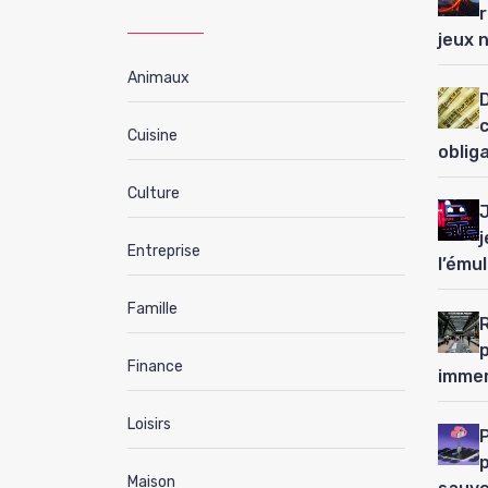
jeux 
Animaux
D
Cuisine
oblig
Culture
j
Entreprise
l’ému
Famille
Finance
immer
Loisirs
P
Maison