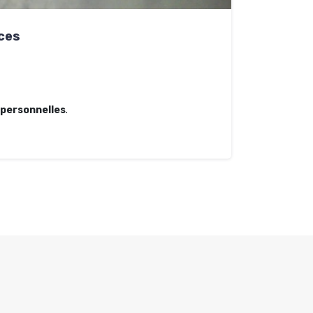
nces
personnelles
.