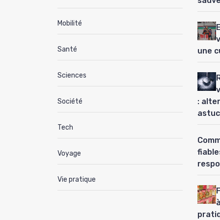
sauve
Mobilité
Santé
une c
Sciences
: alt
Société
astuc
Tech
Comme
fiabl
Voyage
respo
Vie pratique
à
prati