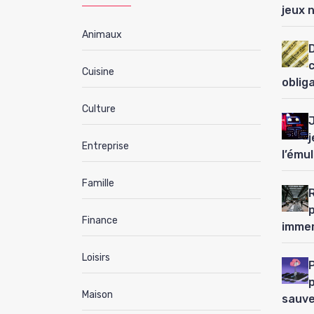
jeux 
Animaux
D
Cuisine
oblig
Culture
j
Entreprise
l’ému
Famille
Finance
immer
Loisirs
P
Maison
sauve