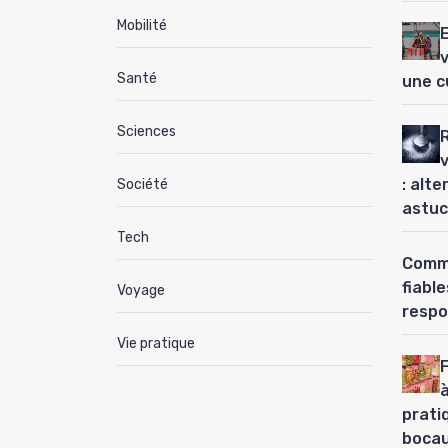
Mobilité
Santé
une c
Sciences
: alt
Société
astuc
Tech
Comme
fiabl
Voyage
respo
Vie pratique
à
prati
boca