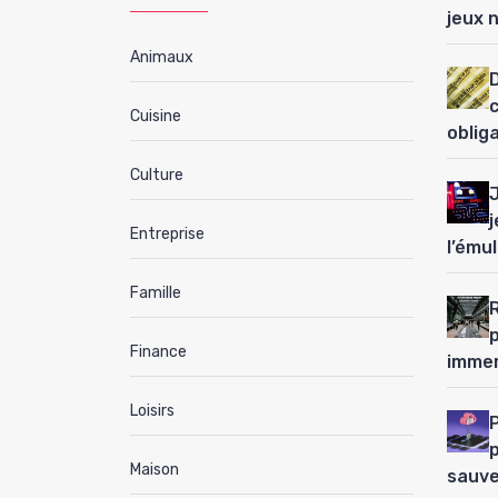
jeux 
Animaux
D
Cuisine
oblig
Culture
j
Entreprise
l’ému
Famille
Finance
immer
Loisirs
P
Maison
sauve