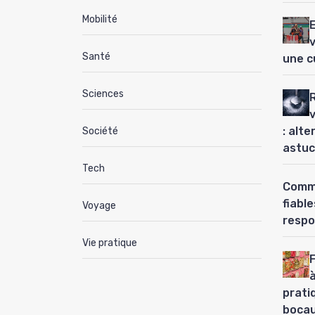
Mobilité
Santé
une c
Sciences
: alt
Société
astuc
Tech
Comme
fiabl
Voyage
respo
Vie pratique
à
prati
boca