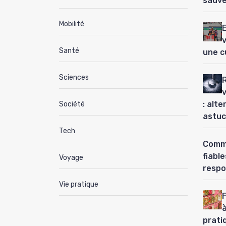
sauve
Mobilité
Santé
une c
Sciences
: alt
Société
astuc
Tech
Comme
fiabl
Voyage
respo
Vie pratique
à
prati