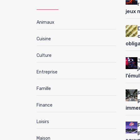
jeux 
Animaux
D
Cuisine
oblig
Culture
j
Entreprise
l’ému
Famille
Finance
immer
Loisirs
P
Maison