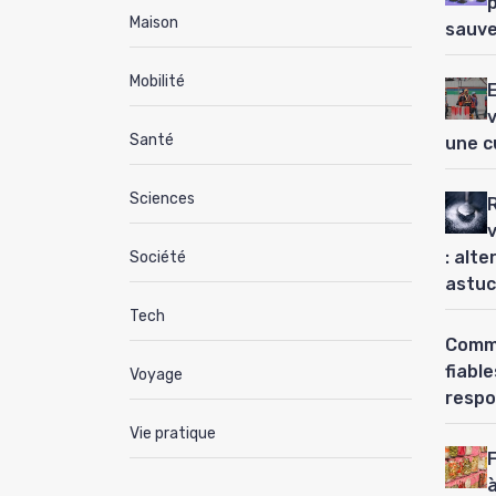
Maison
sauve
Mobilité
Santé
une c
Sciences
: alt
Société
astuc
Tech
Comme
fiabl
Voyage
respo
Vie pratique
à