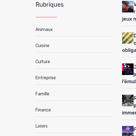
Rubriques
jeux 
Animaux
D
Cuisine
oblig
Culture
j
Entreprise
l’ému
Famille
Finance
immer
Loisirs
P