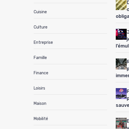
D
Cuisine
oblig
Culture
j
Entreprise
l’ému
Famille
Finance
immer
Loisirs
P
Maison
sauve
Mobilité