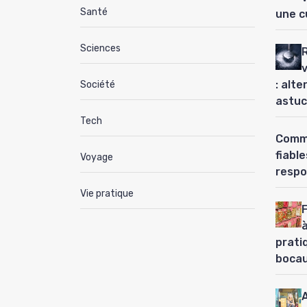
Santé
une c
Sciences
: alt
Société
astuc
Tech
Comme
fiabl
Voyage
respo
Vie pratique
à
prati
boca