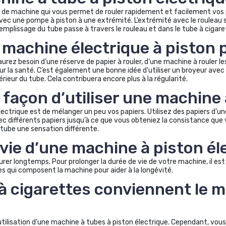
de machine qui vous permet de rouler rapidement et facilement vos pro
avec une pompe à piston à une extrémité. L’extrémité avec le rouleau
emplissage du tube passe à travers le rouleau et dans le tube à cigaret
machine électrique à piston p
aurez besoin d’une réserve de papier à rouler, d’une machine à rouler le
our la santé. C’est également une bonne idée d’utiliser un broyeur avec 
rieur du tube. Cela contribuera encore plus à la régularité.
e façon d’utiliser une machine 
électrique est de mélanger un peu vos papiers. Utilisez des papiers d
 différents papiers jusqu’à ce que vous obteniez la consistance que 
 tube une sensation différente.
 vie d’une machine à piston él
rer longtemps. Pour prolonger la durée de vie de votre machine, il est p
es qui composent la machine pour aider à la longévité.
à cigarettes conviennent le 
utilisation d’une machine à tubes à piston électrique. Cependant, vous