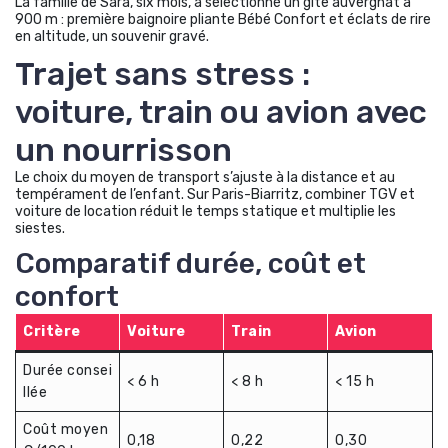
La famille de Sara, six mois, a sélectionné un gîte auvergnat à
900 m : première baignoire pliante Bébé Confort et éclats de rire
en altitude, un souvenir gravé.
Trajet sans stress :
voiture, train ou avion avec
un nourrisson
Le choix du moyen de transport s’ajuste à la distance et au
tempérament de l’enfant. Sur Paris-Biarritz, combiner TGV et
voiture de location réduit le temps statique et multiplie les
siestes.
Comparatif durée, coût et
confort
Critère
Voiture
Train
Avion
Durée consei
< 6 h
< 8 h
< 15 h
llée
Coût moyen
0,18
0,22
0,30