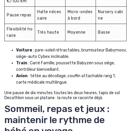
€/100 km
Halte néces
Micro-ondes
Nursery cabi
Pause repas
saire
à bord
ne
Flexibilité ho
Très haute
Moyenne
Basse
raire
Voiture
: pare-soleil rétractables, brumisateur Babymoov,
siège-auto Cybex inclinable.
Train
: Carré Famille, poussette Babyzen sous siège,
contrôleur bienveillant.
Avion
: tétée au décollage, couffin attachable rang 1,
carte médicale multilingue.
Une pause de dix minutes toutes les deux heures, tapis de sol
Decathlon sous un platane : la route se raconte déjà.
Sommeil, repas et jeux :
maintenir le rythme de
bébé en voyage