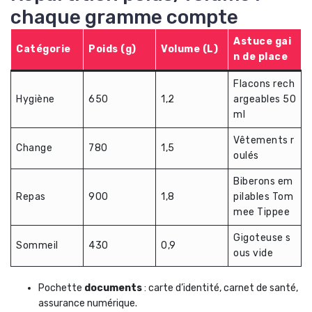
chaque gramme compte
Astuce gai
Catégorie
Poids (g)
Volume (L)
n de place
Flacons rech
Hygiène
650
1,2
argeables 50
ml
Vêtements r
Change
780
1,5
oulés
Biberons em
Repas
900
1,8
pilables Tom
mee Tippee
Gigoteuse s
Sommeil
430
0,9
ous vide
Pochette
documents
: carte d’identité, carnet de santé,
assurance numérique.