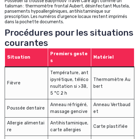
Posséder la trousse Babymoov Travel Care agit comme un
talisman : thermomètre frontal Aubert, désinfectant Mustela,
pansements hypoallergéniques, antihistaminique sur
prescription. Les numéros d’urgence locaux restent imprimés
dans la pochette documents.
Procédures pour les situations
courantes
Premiers geste
Situation
Matériel
s
Température, ant
ipyrétique, téléco
Thermomètre Au
Fièvre
nsultation si >38,
bert
5 °C 2 h
Anneau réfrigéré,
Anneau Vertbaud
Poussée dentaire
massage gencive
et
Allergie alimentai
Antihistaminique,
Carte plastifiée
re
carte allergies