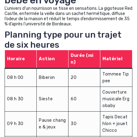
L’univers d’un nourrisson se tisse en sensations. La gigoteuse Red
Castle, enfermée la veille dans un sachet hermétique, diffuse
l’odeur de la maison et réduit le temps d’endormissement de 35
% d’après l’université de Bordeaux.
Planning type pour un trajet
de six heures
Durée (mi
Horaire
Action
Matériel
n)
Tommee Tip
08 h 00
Biberon
20
pee
Couverture
08 h 30
Sieste
60
musicale Erg
obaby
Tapis Decat
Pause chang
09 h 30
30
hlon + jouet
e & jeux
Chicco