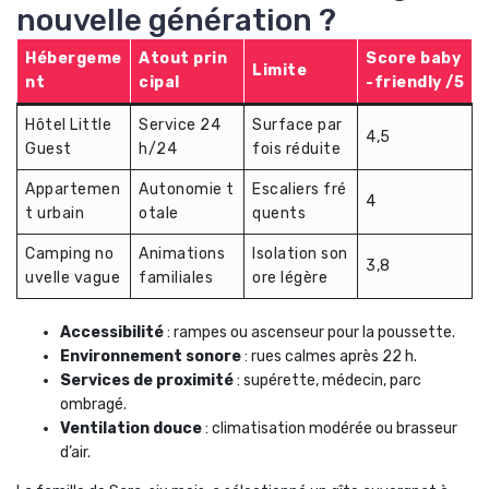
nouvelle génération ?
Hébergeme
Atout prin
Score baby
Limite
nt
cipal
-friendly /5
Hôtel Little
Service 24
Surface par
4,5
Guest
h/24
fois réduite
Appartemen
Autonomie t
Escaliers fré
4
t urbain
otale
quents
Camping no
Animations
Isolation son
3,8
uvelle vague
familiales
ore légère
Accessibilité
: rampes ou ascenseur pour la poussette.
Environnement sonore
: rues calmes après 22 h.
Services de proximité
: supérette, médecin, parc
ombragé.
Ventilation douce
: climatisation modérée ou brasseur
d’air.