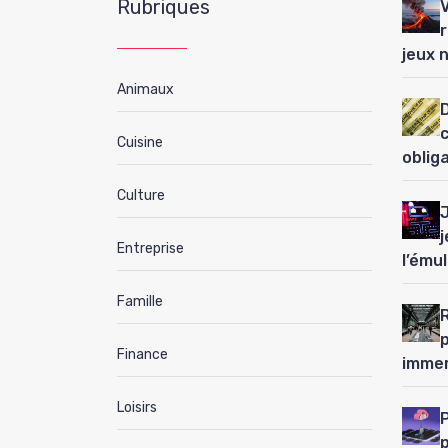
Rubriques
jeux 
Animaux
D
Cuisine
oblig
Culture
j
Entreprise
l’ému
Famille
Finance
immer
Loisirs
P