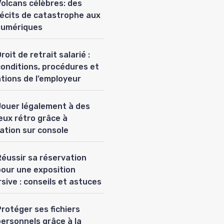
Volcans célèbres: des
récits de catastrophe aux
numériques
roit de retrait salarié :
conditions, procédures et
ations de l’employeur
Jouer légalement à des
eux rétro grâce à
lation sur console
Réussir sa réservation
pour une exposition
sive : conseils et astuces
rotéger ses fichiers
personnels grâce à la