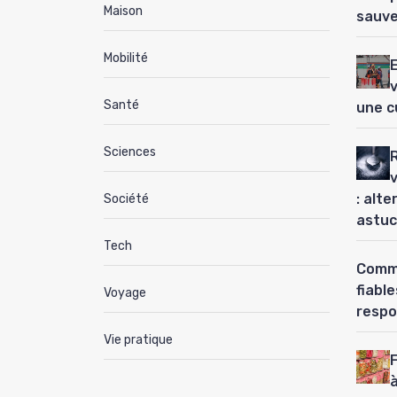
Maison
sauve
Mobilité
Santé
une c
Sciences
: alt
Société
astuc
Tech
Comme
fiabl
Voyage
respo
Vie pratique
à