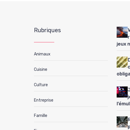
Rubriques
jeux 
Animaux
D
Cuisine
oblig
Culture
j
Entreprise
l’ému
Famille