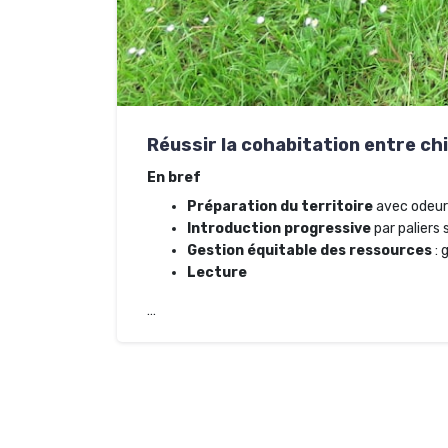
Réussir la cohabitation entre chi
En bref
Préparation du territoire
avec odeurs
Introduction progressive
par paliers 
Gestion équitable des ressources
: 
Lecture
…