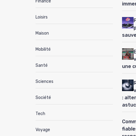
Finance
immer
Loisirs
P
Maison
sauve
Mobilité
Santé
une c
Sciences
: alt
Société
astuc
Tech
Comme
fiabl
Voyage