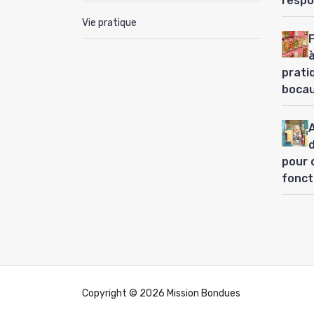
respo
Vie pratique
à
prati
boca
pour 
fonct
Copyright © 2026 Mission Bondues