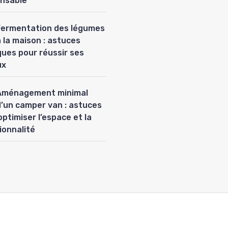
nsable
Fermentation des légumes
 la maison : astuces
ques pour réussir ses
ux
Aménagement minimal
d’un camper van : astuces
optimiser l’espace et la
ionnalité