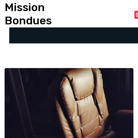
A
Mission
l
Bondues
l
e
r
a
u
c
o
n
t
e
n
u