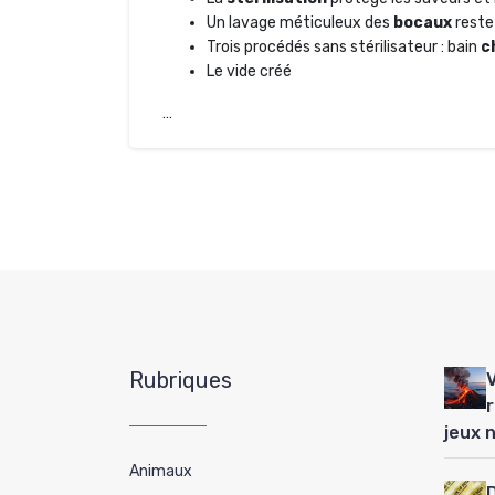
Un lavage méticuleux des
bocaux
reste 
Trois procédés sans stérilisateur : bain
c
Le vide créé
…
Rubriques
jeux 
Animaux
D