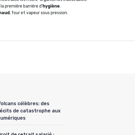
la première barrière d’
hygiène
.
haud
, four et vapeur sous pression.
Volcans célèbres: des
récits de catastrophe aux
numériques
roit de retrait salarié :