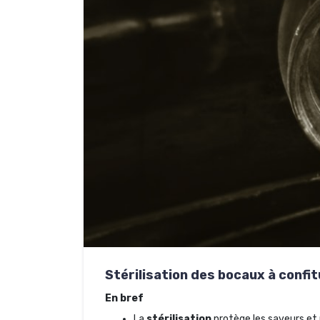
Stérilisation des bocaux à confi
En bref
La
stérilisation
protège les saveurs et 