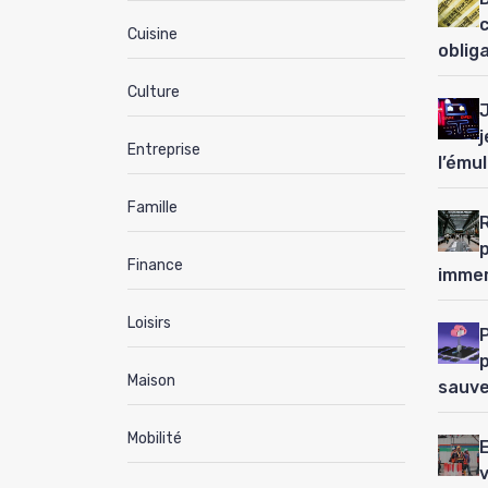
Cuisine
oblig
Culture
j
Entreprise
l’ému
Famille
Finance
immer
Loisirs
P
Maison
sauve
Mobilité