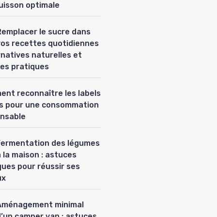
uisson optimale
Remplacer le sucre dans
vos recettes quotidiennes
ernatives naturelles et
es pratiques
nt reconnaître les labels
es pour une consommation
nsable
Fermentation des légumes
 la maison : astuces
ques pour réussir ses
ux
Aménagement minimal
d’un camper van : astuces