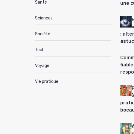
Santé
une c
Sciences
: alt
Société
astuc
Tech
Comme
fiabl
Voyage
respo
Vie pratique
à
prati
boca