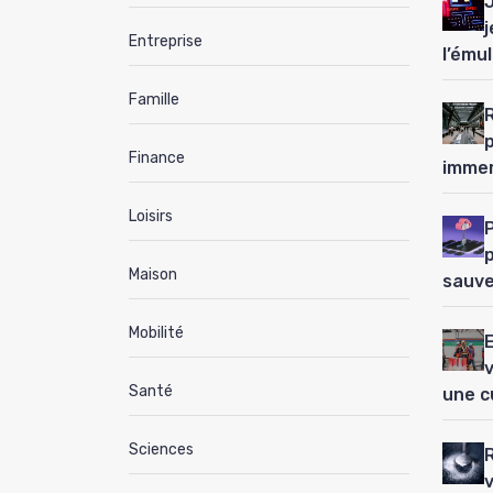
j
Entreprise
l’ému
Famille
Finance
immer
Loisirs
P
Maison
sauve
Mobilité
Santé
une c
Sciences