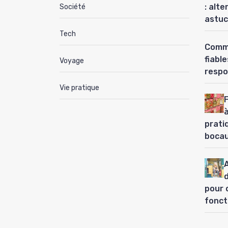
: alt
Société
astuc
Tech
Comme
fiabl
Voyage
respo
Vie pratique
à
prati
boca
pour 
fonct