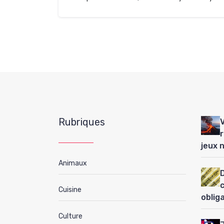
Rubriques
jeux 
Animaux
D
Cuisine
oblig
Culture