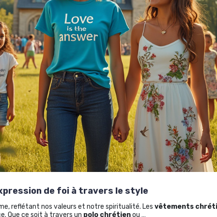
pression de foi à travers le style
e, reflétant nos valeurs et notre spiritualité. Les
vêtements chrét
ce. Que ce soit à travers un
polo chrétien
ou …