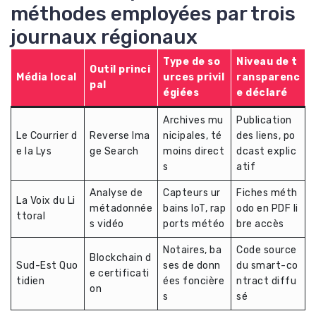
méthodes employées par trois
journaux régionaux
Type de so
Niveau de t
Outil princi
Média local
urces privil
ransparenc
pal
égiées
e déclaré
Archives mu
Publication
Le Courrier d
Reverse Ima
nicipales, té
des liens, po
e la Lys
ge Search
moins direct
dcast explic
s
atif
Analyse de
Capteurs ur
Fiches méth
La Voix du Li
métadonnée
bains IoT, rap
odo en PDF li
ttoral
s vidéo
ports météo
bre accès
Notaires, ba
Code source
Blockchain d
Sud-Est Quo
ses de donn
du smart-co
e certificati
tidien
ées foncière
ntract diffu
on
s
sé