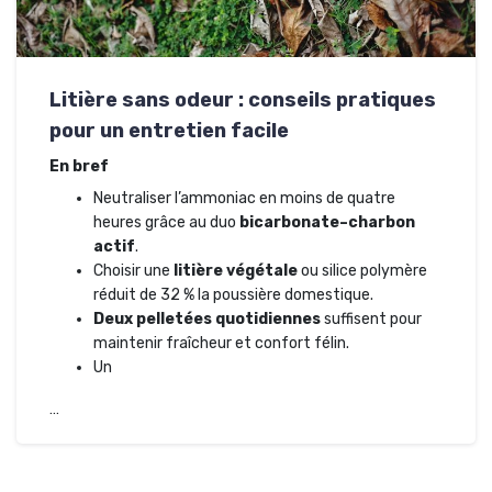
Litière sans odeur : conseils pratiques
pour un entretien facile
En bref
Neutraliser l’ammoniac en moins de quatre
heures grâce au duo
bicarbonate–charbon
actif
.
Choisir une
litière végétale
ou silice polymère
réduit de 32 % la poussière domestique.
Deux pelletées quotidiennes
suffisent pour
maintenir fraîcheur et confort félin.
Un
…